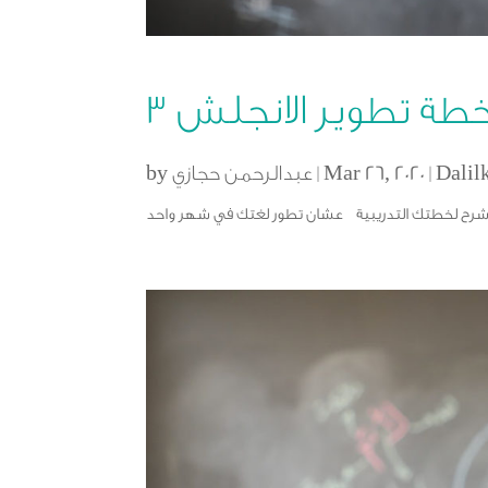
طة تطوير الانجلش ٣
Dalil
|
Mar 26, 2020
|
عبدالرحمن حجازي
by