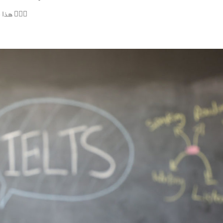
هذا شرح لخطتك التدريبية عشان تطور لغتك في شهر واحد 🙅🏻‍♂️