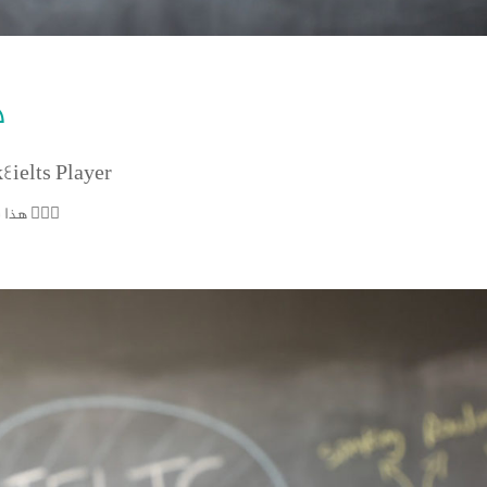
خ
k4ielts Player
هذا شرح لخطتك التدريبية عشان تطور لغتك في شهر واحد 🙅🏻‍♂️