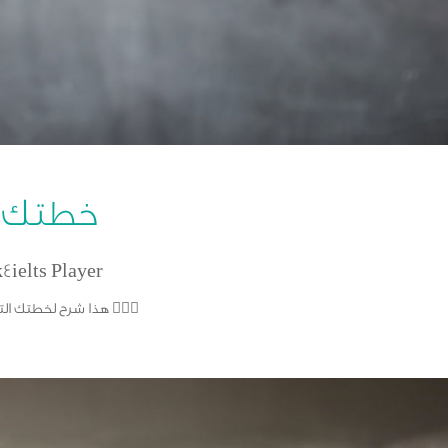
خطتك ال
k4ielts Player
هذا شرح لخطتك التدريبية عشان تطور لغتك وتستعد للايلتس في ٣ اشهر 🙅🏻‍♂️