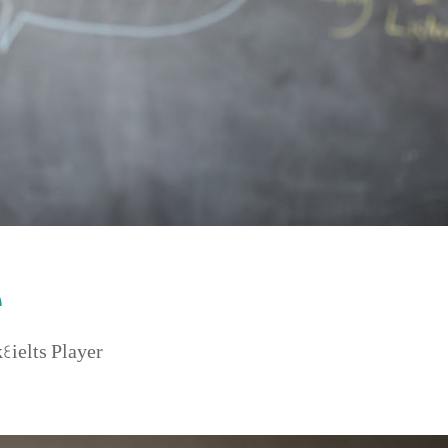
خ
k4ielts Player