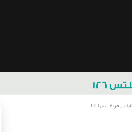
س ١٢٦
اشهر 🙅🏻‍♂️