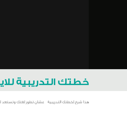
خطتك التدريبية للايلت
هذا شرح لخطتك التدريبية عشان تطور لغتك وتستعد للايلتس في ٣ 