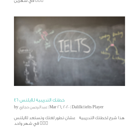
في شهرين 🙅🏻‍♂️
خطتك التدريبية للايلتس ٤٦
Dalilk4ielts Player
|
Mar 26, 2020
|
عبدالرحمن حجازي
by
هذا شرح لخطتك التدريبية عشان تطور لغتك وتستعد للايلتس
في شهر واحد 🙅🏻‍♂️