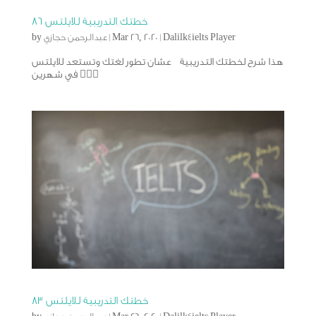
خطتك التدريبية للايلتس ٨٦
Dalilk4ielts Player
|
Mar 26, 2020
|
عبدالرحمن حجازي
by
هذا شرح لخطتك التدريبية عشان تطور لغتك وتستعد للايلتس
في شهرين 🙅🏻‍♂️
خطتك التدريبية للايلتس ٨٣