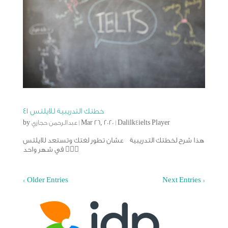
خطتك التدريبية للايلتس ٤١
Dalilk4ielts Player
|
Mar 26, 2020
|
عبدالرحمن حجازي
by
هذا شرح لخطتك التدريبية عشان تطور لغتك وتستعد للايلتس
في شهر واحد 🙅🏻‍♂️
« Older Entries
Next Entries »