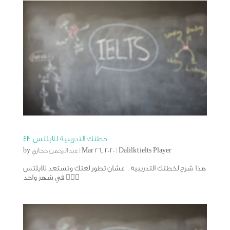
خطتك التدريبية للايلتس ٤٣
Dalilk4ielts Player
|
Mar 26, 2020
|
عبدالرحمن حجازي
by
هذا شرح لخطتك التدريبية عشان تطور لغتك وتستعد للايلتس
في شهر واحد 🙅🏻‍♂️