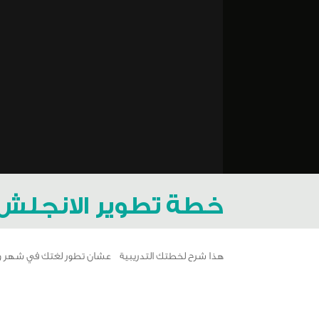
خطة تطوير الانجلش ٣
هذا شرح لخطتك التدريبية عشان تطور لغتك في شهر واحد