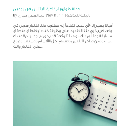
خطة طوارئ لمذاكرة الايلتس في يومين
دليلك للمذاكرة
|
Nov 12, 2020
|
عبدالرحمن حجازي
by
أحيانا يصير إنه لأي سبب نتفاجأ إنه مطلوب مننا اختبار معين في
وقت قريب! زي مثلا التقديم على وظيفة كنت تبغاها او منحة او
مسابقة وما الى ذلك.. وهذا “الوقت” قد يكون يـــومـــيـــن!! عندك
بس يومين تذاكر الايلتس وتغطي كل الأقسام وتستعد وتروح
على الاختبار وانت...