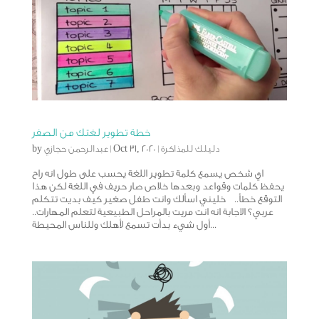
خطة تطوير لغتك من الصفر
دليلك للمذاكرة
|
Oct 31, 2020
|
عبدالرحمن حجازي
by
اي شخص يسمع كلمة تطوير اللغة يحسب على طول انه راح
يحفظ كلمات وقواعد وبعدها خلاص صار حريف في اللغة لكن هذا
التوقع خطأ.. خليني اسألك وانت طفل صغير كيف بديت تتكلم
عربي؟ الاجابة انه انت مريت بالمراحل الطبيعية لتعلم المهارات..
أول شيء بدأت تسمع لأهلك وللناس المحيطة...