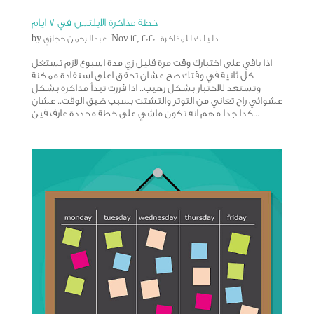
خطة مذاكرة الايلتس في ٧ ايام
دليلك للمذاكرة
|
Nov 12, 2020
|
عبدالرحمن حجازي
by
اذا باقي على اختبارك وقت مرة قليل زي مدة اسبوع لازم تستغل
كل ثانية في وقتك صح عشان تحقق اعلى استفادة ممكنة
وتستعد للاختبار بشكل رهيب.. اذا قررت تبدأ مذاكرة بشكل
عشوائي راح تعاني من التوتر والتشتت بسبب ضيق الوقت.. عشان
كدا جدا مهم انه تكون ماشي على خطة محددة عارف فين...