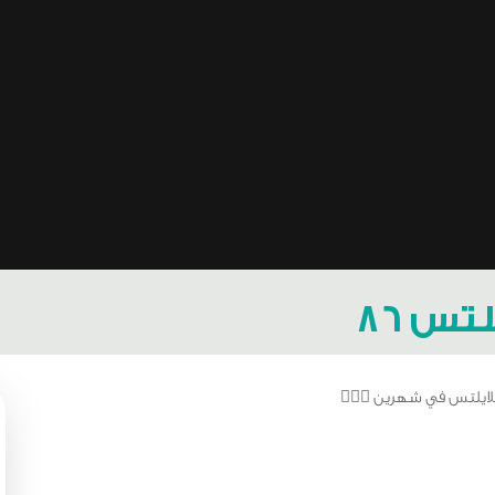
تس ٨٦
يلتس في شهرين 🙅🏻‍♂️