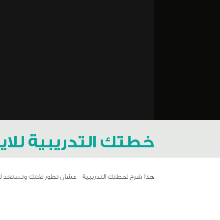
خطتك التدريبية للايل
هذا شرح لخطتك التدريبية عشان تطور لغتك وتستعد للا