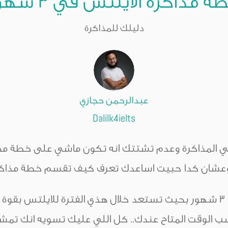
ة مذاكرة الايلتس في ٣ شهور
دليلك للمذاكرة
عبدالرحمن حجازي
Dalilk4ielts
ي المذاكرة وعدم تشتتك انه تكون ماشي على خطة م
 وعشان كدا حبيت اساعدك تعرف كيف تقسم خطة مذاك
إذا قررت يكون اختبارك بعد ٣ شهور بحيث تستعد خلال هذي الفترة للايل
لوقت المتاح عندك.. كل اللي عليك تسويه انك تمش