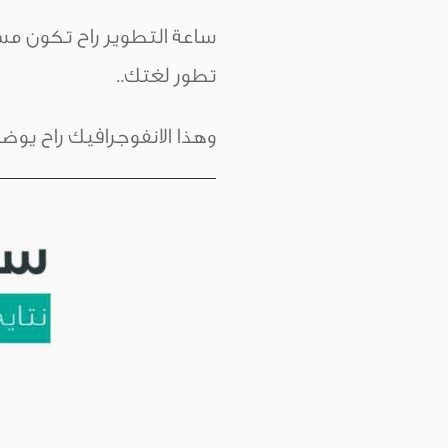
تطور لغتك..
وهذا الانفوجرافيك راح ي