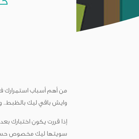
خط
من أهم أسباب استمرارك ف
وايش باقي ليك بالظبط..
سويتها ليك مخصوص حسب ا