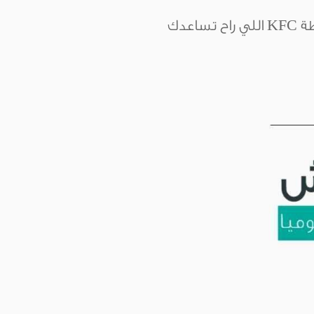
ساعة التطوير راح تكون مستمرة يوميا طوال مدة مذاكرتك.. لانه باختصار هذي خلطة KFC اللي راح تساعدك