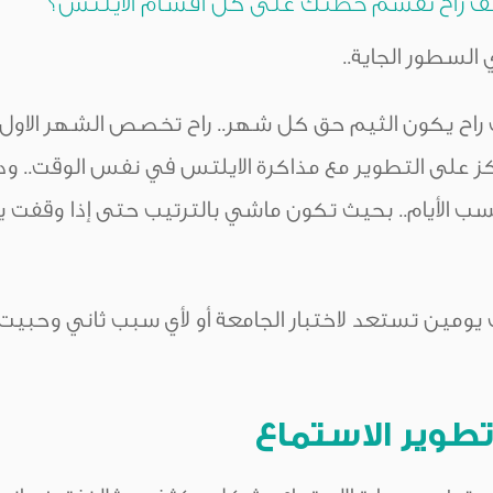
يف راح تقسم خطتك على كل اقسام الايلتس؟
 السطور الجاية..
راح يكون الثيم حق كل شهر.. راح تخصص الشهر الاول 
كز على التطوير مع مذاكرة الايلتس في نفس الوقت.. و
ب الأيام.. بحيث تكون ماشي بالترتيب حتى إذا وقفت 
ت لليوم ٧ ووقفت يومين تستعد لاختبار الجامعة أو لأي سبب ثاني 
 تطوير الاستماع