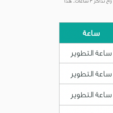
راح تبدأ اول أسبوع تركز على تطوير مهارة الاستماع بشكل مكثف.. مثلا نفترض انه راح تذاكر ٣ ساعات.. هذا